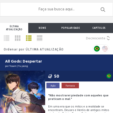
ÚLTIMA
NOME
POPULARIDADE
CAPÍTULOS
ATUALIZAÇÃO
Decrescente
Ordenar por
ÚLTIMA ATUALIZAÇÃO
All Gods: Despertar
por
Yosam
|
Yu-jeong
50
Ação
Fantasia
"Não mostrarei piedade com aqueles que
praticam o mal."
Em uma era que os mitos e a realidade se
encontram, Deuses e Heróis de antigos mitos