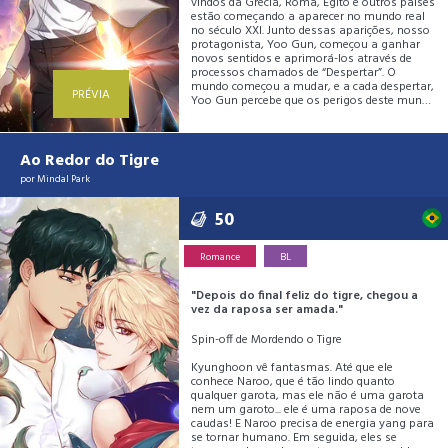
vindos da Grécia, Roma, Egito e outros países
estão começando a aparecer no mundo real
no século XXI. Junto dessas aparições, nosso
protagonista, Yoo Gun, começou a ganhar
novos sentidos e aprimorá-los através de
processos chamados de “Despertar”. O
mundo começou a mudar, e a cada despertar,
PRÉVIA
Yoo Gun percebe que os perigos deste mundo
estão maiores que nunca. Este é o começo da
história do novo herói do século XXI.
Ao Redor do Tigre
por
Mindal Park
50
Romance
BL
"Depois do final feliz do tigre, chegou a
vez da raposa ser amada."
Spin-off de Mordendo o Tigre
Kyunghoon vê fantasmas. Até que ele
conhece Naroo, que é tão lindo quanto
qualquer garota, mas ele não é uma garota
nem um garoto... ele é uma raposa de nove
caudas! E Naroo precisa de energia yang para
se tornar humano. Em seguida, eles se