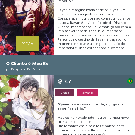
império."
Bayan é marginalizada entre os Siyos, um
povo que possui poderes curativos.
Considerada inútil por não conseguir curar os
outros, Bayan é enviada à corte de Dhan, o
Grande Imperador do Sol. Amaldiçoado com a
implacável sede de sangue, o imperador
massacra impiedosamente suas concubinas.
Parece que o destino de Bayan é traçado no
PRÉVIA
momento em que ela chega ao palácio do
imperador e Dhan está fadado a sofrer de
loucura para sempre... Mas juntos, Bayan e
Dhan, podem mudar o destino um do outro.
O Cliente é Meu Ex
por
Kang Hera
|
Kim Sujin
47
Drama
Romance
"Quando o ex vira o cliente, o jogo do
amor fica sério."
Meu ex-namorado retornou como meu novo
cliente de publicidade.
Um romance cheio de altos e baixos entre
uma mulher mais velha e encantadora e um
homem mais jovem e sexy ♡