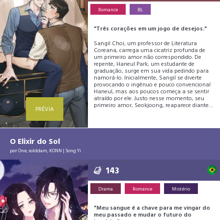
seu pensamento contrário a casamentos?
Romance
BL
"Três corações em um jogo de desejos."
Sangil Choi, um professor de Literatura
Coreana, carrega uma cicatriz profunda de
um primeiro amor não correspondido. De
repente, Haneul Park, um estudante de
graduação, surge em sua vida pedindo para
namorá-lo. Inicialmente, Sangil se diverte
provocando o ingênuo e pouco convencional
Haneul, mas aos poucos começa a se sentir
atraído por ele. Justo nesse momento, seu
primeiro amor, Seokjoong, reaparece diante
PRÉVIA
de Sangil, implorando por uma segunda
chance.
O Elixir do Sol
por
One
,
solddam
,
KONN
|
Song Yi
143
Drama
Romance
Mistério
"Meu sangue é a chave para me vingar do
meu passado e mudar o futuro do