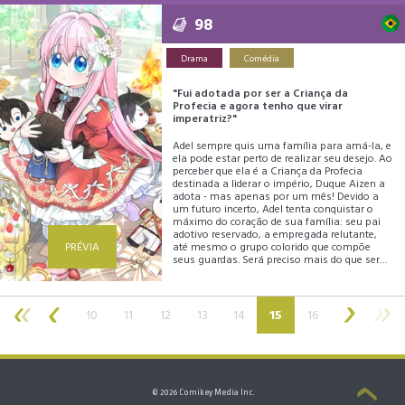
98
Drama
Comédia
"Fui adotada por ser a Criança da
Profecia e agora tenho que virar
imperatriz?"
Adel sempre quis uma família para amá-la, e
ela pode estar perto de realizar seu desejo. Ao
perceber que ela é a Criança da Profecia
destinada a liderar o império, Duque Aizen a
adota - mas apenas por um mês! Devido a
um futuro incerto, Adel tenta conquistar o
máximo do coração de sua família: seu pai
adotivo reservado, a empregada relutante,
PRÉVIA
até mesmo o grupo colorido que compõe
seus guardas. Será preciso mais do que ser
boazinha (e comer aqueles pimentões
nojentos) para ficar neste castelo que ela
agora considera um lar?
(current)
10
11
12
13
14
15
16
© 2026 Comikey Media Inc.