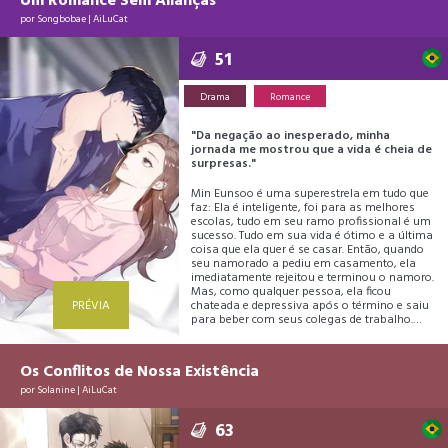
Um Romance Sem Alianças
ameaça.
Será que Obet será capaz de se livrar deste
por
Songbobae
|
AiLuCat
pirralho mimado insistente? O que é que ele
realmente quer?
51
Drama
Romance
"Da negação ao inesperado, minha
jornada me mostrou que a vida é cheia de
surpresas."
Min Eunsoo é uma superestrela em tudo que
faz: Ela é inteligente, foi para as melhores
escolas, tudo em seu ramo profissional é um
sucesso. Tudo em sua vida é ótimo e a última
coisa que ela quer é se casar. Então, quando
seu namorado a pediu em casamento, ela
imediatamente rejeitou e terminou o namoro.
Mas, como qualquer pessoa, ela ficou
PRÉVIA
chateada e depressiva após o término e saiu
para beber com seus colegas de trabalho.
Bebida vai, bebida vem, ela acabou dormindo
com Do Hyunjae, o novato do trabalho!
Min Eunsoo decidiu apenas fingir que nada
Os Conflitos de Nossa Existência
aconteceu e seguir uma vida normal… Mas,
no meio de tudo isso, tinha apenas um
por
Solanine
|
AiLuCat
problema que apareceu repentinamente:
Enjoos matinais!!
63
Min Eunsoo deixará Do Hyunjae criar o bebê
como ele quer? Ou ela permanecerá firme em