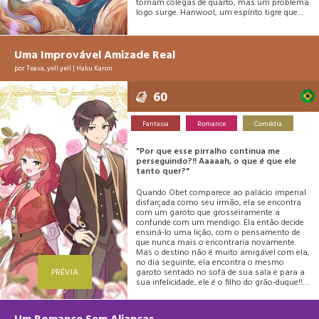
tornam colegas de quarto, mas um problema
logo surge. Hanwool, um espírito tigre que
trabalha com Naroo guiando fantasmas
para o pós-vida, é muito ciumento. Naroo se
aproxima de seu novo amigo Yunho. Mas
quando Yunho e Hanwool se encontram:
Uma Improvável Amizade Real
“Huh? Esse cheiro… É o cheiro de um tigre no
por
Teava
,
yell.yell
|
Haku Karon
cio!!!”
60
Fantasia
Romance
Comédia
"Por que esse pirralho continua me
perseguindo?!! Aaaaah, o que é que ele
tanto quer?"
Quando Obet comparece ao palácio imperial
disfarçada como seu irmão, ela se encontra
com um garoto que grosseiramente a
confunde com um mendigo. Ela então decide
ensiná-lo uma lição, com o pensamento de
que nunca mais o encontraria novamente.
Mas o destino não é muito amigável com ela,
no dia seguinte, ela encontra o mesmo
PRÉVIA
garoto sentado no sofá de sua sala e para a
sua infelicidade, ele é o filho do grão-duque!!
Depois de descobrir que Obet é uma garota,
ele começa a importunar sem descanso,
usando o futuro da família Alphons como