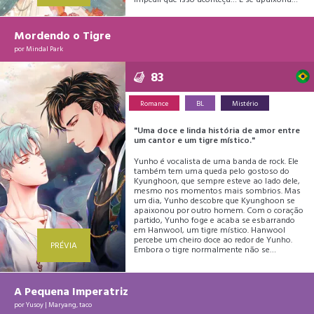
impedir que isso aconteça… E se apaixona
por Dana também. "Eu não vou deixar você
morrer desta vez."
Mordendo o Tigre
por
Mindal Park
83
Romance
BL
Mistério
"Uma doce e linda história de amor entre
um cantor e um tigre místico."
Yunho é vocalista de uma banda de rock. Ele
também tem uma queda pelo gostoso do
Kyunghoon, que sempre esteve ao lado dele,
mesmo nos momentos mais sombrios. Mas
um dia, Yunho descobre que Kyunghoon se
apaixonou por outro homem. Com o coração
partido, Yunho foge e acaba se esbarrando
em Hanwool, um tigre místico. Hanwool
percebe um cheiro doce ao redor de Yunho.
PRÉVIA
Embora o tigre normalmente não se
interesse por humanos, Yunho, de alguma
forma, o deixa bem envolvido. E assim tem
início o doce romance entre dois rapazes, que
vão curar as feridas e cicatrizes um do outro.
A Pequena Imperatriz
por
Yusoy
|
Maryang
,
taco