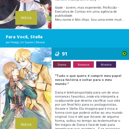
Idade - Jovem, mas experiente; Profissão -
Executiva de Contas em uma agência de
publicidade.
PRÉVIA
Meu nome é Min Jihyo. Sou uma entre muitos
executivos de contas que trabalham
arduamente em uma agência de publicidade
de médio porte, cuidando de nossos valiosos
clientes.
Para Você, Stella
Nunca pedi muito da vida, mas quem diria
por
Hwagi
,
Jin Suyoon
|
Nanaso
que meu novo e importante cliente seria nada
mais, nada menos que meu ex-namorado,
com quem tive uma separação tumultuada
91
durante a faculdade?!
Como vou lidar com esse inimigo que parece
querer a minha ruína?
Drama
Romance
Mistério
"Tudo o que quero é cumprir meu papel
nessa história e voltar para o meu
mundo."
Dana é teletransportada para um de seus
romances favoritos, onde ela interpreta a
coadjuvante que deveria sacrificar sua vida
por um final feliz para os protagonistas,
Arcane e Stella. Ela imagina que é essa a
forma com que poderá voltar ao seu mundo
original. Isso é até que Arcane, de alguma
forma, voltou no tempo ao testemunhar o
PRÉVIA
fim trágico de Dana e fará de tudo para