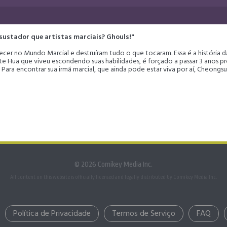
sustador que artistas marciais? Ghouls!"
cer no Mundo Marcial e destruíram tudo o que tocaram. Essa é a história
e Hua que viveu escondendo suas habilidades, é forçado a passar 3 anos pr
ara encontrar sua irmã marcial, que ainda pode estar viva por aí, Cheongsu
© 2026 Comikey Media Inc.
All content on this website is officially licensed and legally distributed by Comikey Media Inc.
Política de Privacidade
Termos de Serviço
FAQ