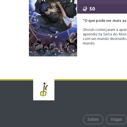
50
"O que pode ser mais as
Ghouls começaram a apare
aprendiz na Seita do Mont
com um mundo destruído. P
mundo.
Sobre
Vagas