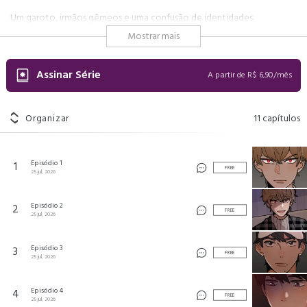
Um garoto, irmãos gêmeos e uma confusão de identidades.
Mostrar mais
Os irmãos gêmeos Eunha e Eunsang são completamente opostos:
Eunha é tímido e dedicado aos estudos, enquanto Eunsang é
arrogante e um verdadeiro delinquente. Quando June, o garoto por
Assinar Série
A partir de R$ 6,90/mês
quem Eunha é apaixonado, o confunde com Eunsang, ele decide
manter a farsa.
Organizar
11
capítulos
Até quando Eunha conseguirá esconder a verdade?
은하수를 건너!
©
C&C Revolution Inc.
Episódio 1
1
FREE
25 jul, 2026
Episódio 2
2
FREE
25 jul, 2026
Episódio 3
3
FREE
25 jul, 2026
Episódio 4
4
FREE
25 jul, 2026