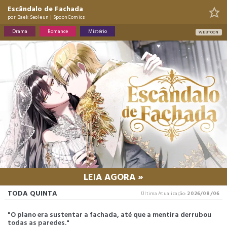
Escândalo de Fachada
por
Baek Seoleun
|
SpoonComics
Drama
Romance
Mistério
WEBTOON
LEIA AGORA »
TODA QUINTA
Última Atualização:
2026/08/06
"O plano era sustentar a fachada, até que a mentira derrubou
todas as paredes."