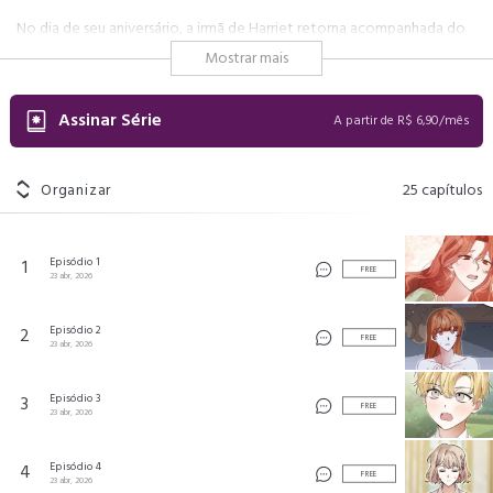
No dia de seu aniversário, a irmã de Harriet retorna acompanhada do
ex-noivo que roubou dela, com a audácia de exigir moradia na mesma
Mostrar mais
propriedade. Prestes a perder a razão diante da afronta, Harriet é
interrompida por Lennock Diorne, o cínico e provocador melhor
amigo de seu irmão mais novo.
Assinar Série
A partir de R$ 6,90/mês
Com um deboche certeiro questionando se ela aceitaria aquela
humilhação calada, Lennock desperta o orgulho ferido de Harriet.
Movida por puro impulso, ela o abraça e inventa um relacionamento
Organizar
25
capítulos
apaixonado ali mesmo.
O que deveria ser apenas um teatro rápido para não sair por baixo se
transforma em um escândalo de fachada. Harriet só não imagina o
tamanho do problema em que acabou de se meter.
Episódio 1
1
FREE
23 abr, 2026
#realeza
Episódio 2
2
FREE
쇼윈도 스캔들
©
Nexture
23 abr, 2026
Episódio 3
3
FREE
23 abr, 2026
Episódio 4
4
FREE
23 abr, 2026