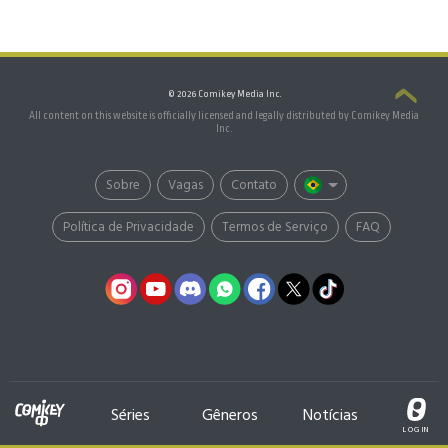
© 2026 Comikey Media Inc.
All content on this website is officially licensed and legally distributed by Comikey Media
Inc.
Sobre
Vagas
Contato
Política de Privacidade
Termos de Serviço
FAQ
Séries
Gêneros
Notícias