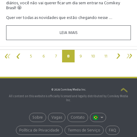
diários, você não vai querer ficar um dia sem entrar na Comikey
Brasil! 🤩
Quer ver todas as novidades que estão chegando nesse …
LEIA MAIS
(current)
5
6
7
8
9
10
11
© 2026 Comikey Media Inc.
All content on this website is officially licensed and legally distributed by Comikey Media
Inc.
Sobre
Vagas
Contato
Política de Privacidade
Termos de Serviço
FAQ