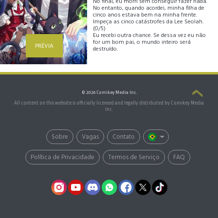
No final, eu morri sem conseguir fazer nada.
No entanto, quando acordei, minha filha de
cinco anos estava bem na minha frente.
Impeça as cinco catástrofes da Lee Seolah.
(0/5)
Eu recebi outra chance. Se dessa vez eu não
for um bom pai, o mundo inteiro será
PRÉVIA
destruído.
© 2026 Comikey Media Inc.
All content on this website is officially licensed and legally distributed by Comikey Media
Inc.
Sobre
Vagas
Contato
Política de Privacidade
Termos de Serviço
FAQ