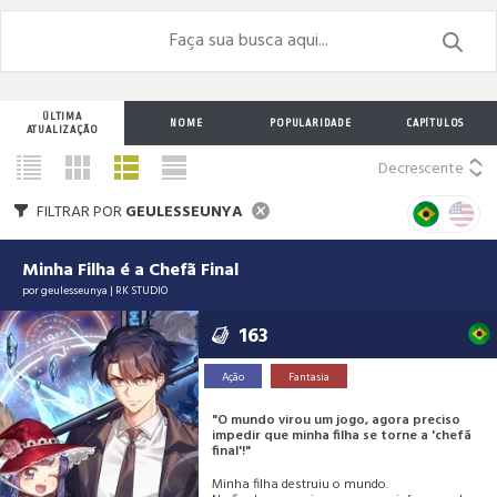
ÚLTIMA
NOME
POPULARIDADE
CAPÍTULOS
ATUALIZAÇÃO
Decrescente
FILTRAR POR
GEULESSEUNYA
Minha Filha é a Chefã Final
por
geulesseunya
|
RK STUDIO
163
Ação
Fantasia
"O mundo virou um jogo, agora preciso
impedir que minha filha se torne a 'chefã
final'!"
Minha filha destruiu o mundo.