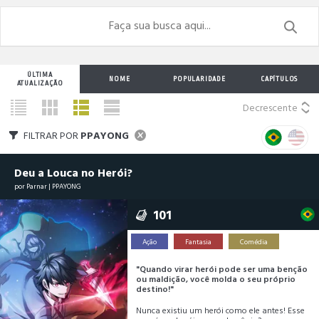
ÚLTIMA
NOME
POPULARIDADE
CAPÍTULOS
ATUALIZAÇÃO
Decrescente
FILTRAR POR
PPAYONG
Deu a Louca no Herói?
por
Parnar
|
PPAYONG
101
Ação
Fantasia
Comédia
"Quando virar herói pode ser uma benção
ou maldição, você molda o seu próprio
destino!"
Nunca existiu um herói como ele antes! Esse