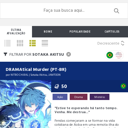
ÚLTIMA
NOME
POPULARIDADE
CAPÍTULOS
ATUALIZAÇÃO
Decrescente
FILTRAR POR
SOTAKA AKITSU
DRAMAtical Murder (PT-BR)
por
NITRO CHiRAL
|
Sotaka Akitsu
,
JAMTOON
50
Ação
Drama
Mistério
"Estive te esperando há tanto tempo.
Venha. Me destrua..."
Fendas começaram a se formar na vida
cotidiana de Aoba em uma remota ilha do