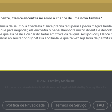
ente, Clarice encontra no amor a chance de uma nova família."
amília de seu tio, a Condessa Clarice precisa recuperar a pedra mágica he
iduque para negociar, ela encontra o bebê Theodore muito doente e desco
e que ela passe a cuidar do bebê em troca da relíquia. Aos poucos, Clarice
ssoas ao seu redor dispostas a acolhê-la, e que talvez seja hora de permiti
© 2026 Comikey Media Inc.
All content on this website is officially licensed and legally distributed by Comikey Media Inc.
Política de Privacidade
Termos de Serviço
FAQ