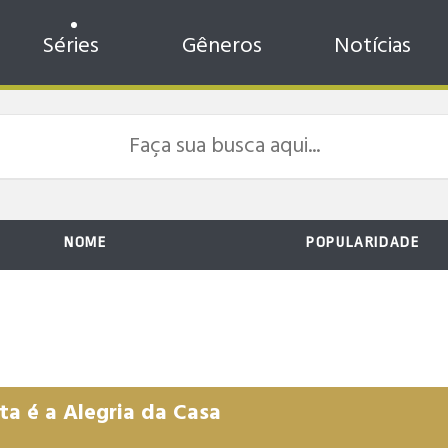
Séries
Gêneros
Notícias
NOME
POPULARIDADE
a é a Alegria da Casa