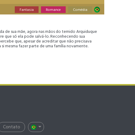
Fantasia
Romance
Comédia
rdada de sua mãe, agora nas mãos do temido Arquiduque
bre que só ela pode salvá-lo. Reconhecendo sua
 percebe que, apesar de acreditar que não precisava
r a si mesma fazer parte de uma família novamente.
Contato