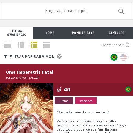
ÚLTIMA
NOME
POPULARIDADE
CAPÍTULOS
ATUALIZAÇÃO
Decrescente
FILTRAR POR
SARA YOU
Uma Imperatriz Fatal
por
ZQ
,
Sara You
|
TANZZI
40
Drama
Romance
"Te matar não é o suficiente..."
Vivian fez o impossível: pegou o filho
ilegítimo do Imperador, o desprezado Alex, e
usou todo o poder de sua família para