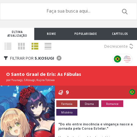
ÚLTIMA
NOME
POPULARIDADE
CAPÍTULOS
ATUALIZAÇÃO
Decrescente
FILTRAR POR
S.KOSUGI
O Santo Graal de Eris: As Fábulas
por
Yuunagi
,
S.Kosugi
,
Kujira Tokiwa
9
Fantasia
Drama
Romance
Mistério
"Do elo entre inocência e vingança nasce a
jornada pela Coroa Estelar."