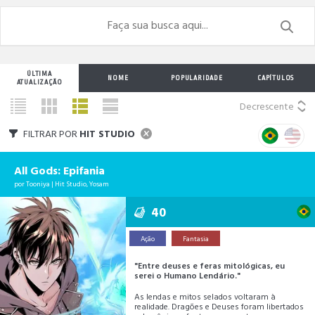
ÚLTIMA
NOME
POPULARIDADE
CAPÍTULOS
ATUALIZAÇÃO
Decrescente
FILTRAR POR
HIT STUDIO
All Gods: Epifania
por
Tooniya
|
Hit Studio
,
Yosam
40
Ação
Fantasia
"Entre deuses e feras mitológicas, eu
serei o Humano Lendário."
As lendas e mitos selados voltaram à
realidade. Dragões e Deuses foram libertados