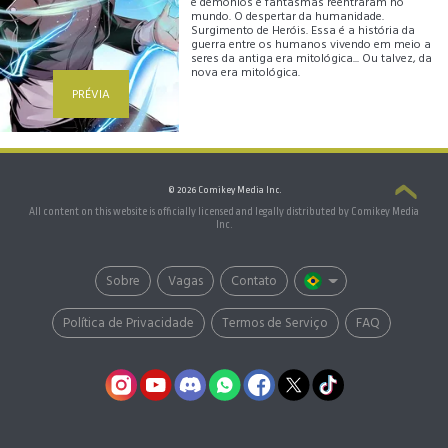
e demônios e fantasmas reentraram no
mundo. O despertar da humanidade.
Surgimento de Heróis. Essa é a história da
guerra entre os humanos vivendo em meio a
seres da antiga era mitológica... Ou talvez, da
nova era mitológica.
PRÉVIA
© 2026 Comikey Media Inc.
All content on this website is officially licensed and legally distributed by Comikey Media
Inc.
Sobre
Vagas
Contato
Política de Privacidade
Termos de Serviço
FAQ