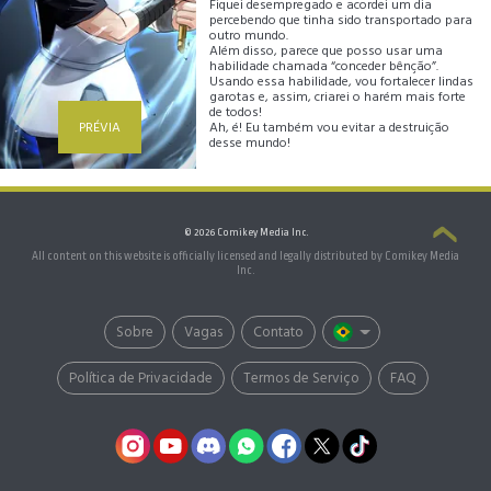
Fiquei desempregado e acordei um dia
percebendo que tinha sido transportado para
outro mundo.
Além disso, parece que posso usar uma
habilidade chamada “conceder bênção”.
Usando essa habilidade, vou fortalecer lindas
garotas e, assim, criarei o harém mais forte
de todos!
PRÉVIA
Ah, é! Eu também vou evitar a destruição
desse mundo!
© 2026 Comikey Media Inc.
All content on this website is officially licensed and legally distributed by Comikey Media
Inc.
Sobre
Vagas
Contato
Política de Privacidade
Termos de Serviço
FAQ