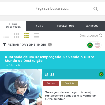
ÚLTIMA
NOME
POPULARIDADE
CAPÍTULOS
ATUALIZAÇÃO
Decrescente
FILTRAR POR
YOHEI INOKI
A Jornada de um Desempregado: Salvando o Outro
Mundo da Destruição
por
Yohei Inoki
55
Fantasia
Comédia
"De virgem desempregado à herói,
fortalecendo beldades e salvando um
outro mundo."