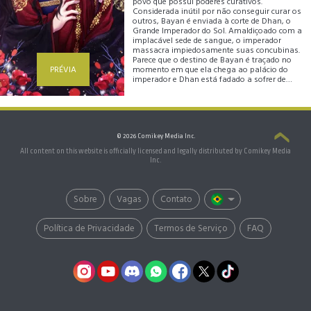
povo que possui poderes curativos.
Considerada inútil por não conseguir curar os
outros, Bayan é enviada à corte de Dhan, o
Grande Imperador do Sol. Amaldiçoado com a
implacável sede de sangue, o imperador
massacra impiedosamente suas concubinas.
Parece que o destino de Bayan é traçado no
PRÉVIA
momento em que ela chega ao palácio do
imperador e Dhan está fadado a sofrer de
loucura para sempre... Mas juntos, Bayan e
Dhan, podem mudar o destino um do outro.
© 2026 Comikey Media Inc.
All content on this website is officially licensed and legally distributed by Comikey Media
Inc.
Sobre
Vagas
Contato
Política de Privacidade
Termos de Serviço
FAQ