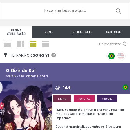
ÚLTIMA
NOME
POPULARIDADE
CAPÍTULOS
ATUALIZAÇÃO
Decrescente
FILTRAR POR
SONG YI
O Elixir do Sol
por
KONN
,
One
,
solddam
|
Song Yi
143
Drama
Romance
Mistério
"Meu sangue é a chave para me vingar do
meu passado e mudar o futuro do
império."
Bayan é marginalizada entre os Siyos, um