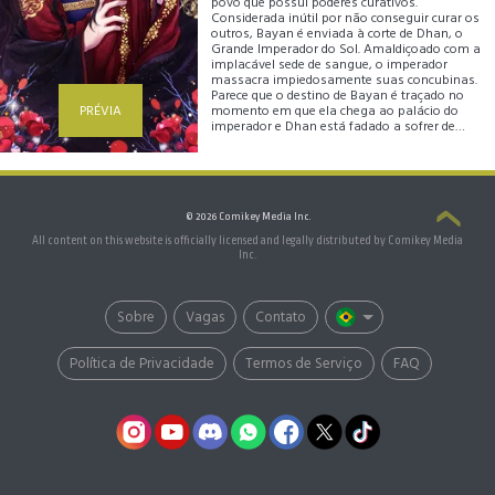
povo que possui poderes curativos.
Considerada inútil por não conseguir curar os
outros, Bayan é enviada à corte de Dhan, o
Grande Imperador do Sol. Amaldiçoado com a
implacável sede de sangue, o imperador
massacra impiedosamente suas concubinas.
Parece que o destino de Bayan é traçado no
PRÉVIA
momento em que ela chega ao palácio do
imperador e Dhan está fadado a sofrer de
loucura para sempre... Mas juntos, Bayan e
Dhan, podem mudar o destino um do outro.
© 2026 Comikey Media Inc.
All content on this website is officially licensed and legally distributed by Comikey Media
Inc.
Sobre
Vagas
Contato
Política de Privacidade
Termos de Serviço
FAQ