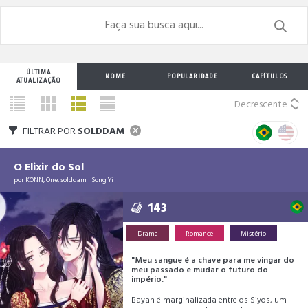
ÚLTIMA
NOME
POPULARIDADE
CAPÍTULOS
ATUALIZAÇÃO
Decrescente
FILTRAR POR
SOLDDAM
O Elixir do Sol
por
KONN
,
One
,
solddam
|
Song Yi
143
Drama
Romance
Mistério
"Meu sangue é a chave para me vingar do
meu passado e mudar o futuro do
império."
Bayan é marginalizada entre os Siyos, um